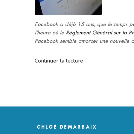
Facebook a déjà 15 ans, que le temps pa
l’heure où le
Règlement Général sur la P
Facebook semble amorcer une nouvelle an
de
Continuer la lecture
« POUR
SON
ANNIVERSAIRE,
FACEBOOK
A
DES
CHOSES
À
CHLOÉ DEMARBAIX
PROUVER »