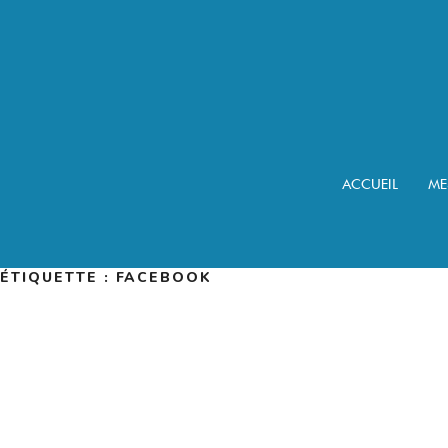
Aller
au
contenu
principal
ACCUEIL
ME
ÉTIQUETTE :
FACEBOOK